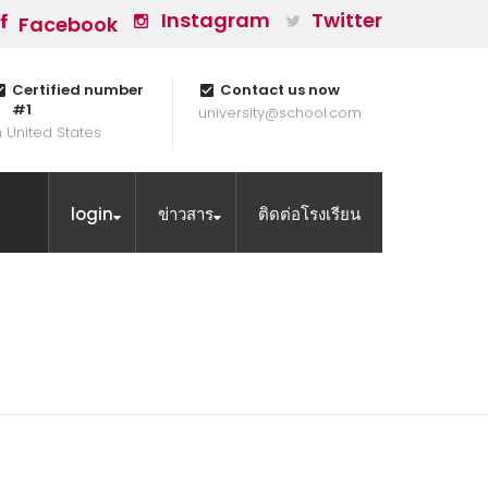
Instagram
Twitter
Facebook
Certified number
Contact us now
#1
university@school.com
n United States
login
ข่าวสาร
ติดต่อโรงเรียน