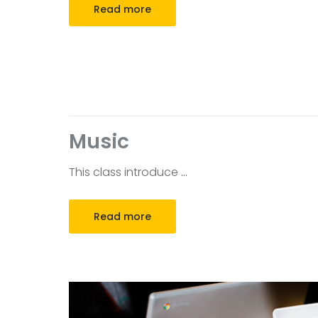
Read more
Music
This class introduce
…
Read more