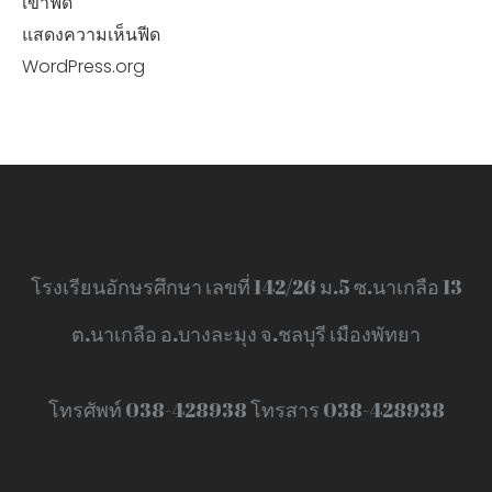
เข้าฟีด
แสดงความเห็นฟีด
WordPress.org
โรงเรียนอักษรศึกษา เลขที่ 142/26 ม.5 ซ.นาเกลือ 13
ต.นาเกลือ อ.บางละมุง จ.ชลบุรี เมืองพัทยา
โทรศัพท์ 038-428938 โทรสาร 038-428938