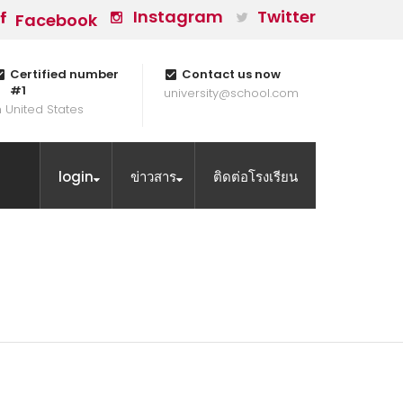
Instagram
Twitter
Facebook
Certified number
Contact us now
#1
university@school.com
n United States
login
ข่าวสาร
ติดต่อโรงเรียน