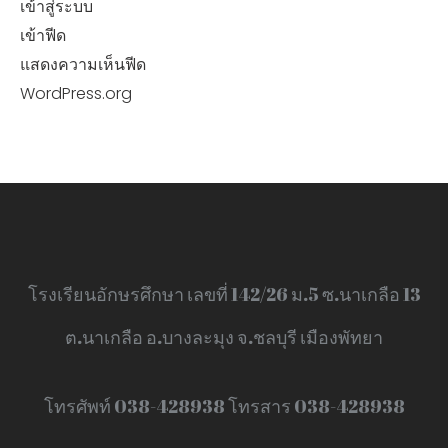
เข้าสู่ระบบ
เข้าฟีด
แสดงความเห็นฟีด
WordPress.org
โรงเรียนอักษรศึกษา เลขที่ 142/26 ม.5 ซ.นาเกลือ 13
ต.นาเกลือ อ.บางละมุง จ.ชลบุรี เมืองพัทยา
โทรศัพท์ 038-428938 โทรสาร 038-428938