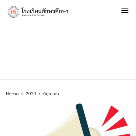
Monthly Archives:
มิถุนายน 2020
Home
2020
มิถุนายน