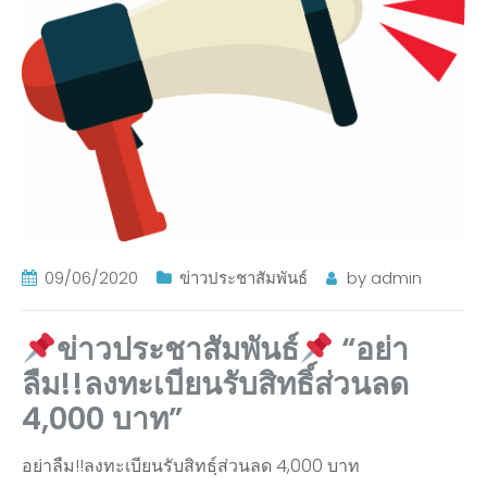
09/06/2020
ข่าวประชาสัมพันธ์
by
admin
ข่าวประชาสัมพันธ์
“อย่า
ลืม!!ลงทะเบียนรับสิทธิ์ส่วนลด
4,000 บาท”
อย่าลืม!!ลงทะเบียนรับสิทธฺ์ส่วนลด 4,000 บาท