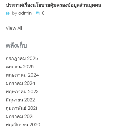
ประกาศเรื่องนโยบายคุ้มครองข้อมูลส่วนบุคคล
by
admin
0
View All
คลังเก็บ
กรกฎาคม 2025
เมษายน 2025
พฤษภาคม 2024
มกราคม 2024
พฤษภาคม 2023
มิถุนายน 2022
กุมภาพันธ์ 2021
มกราคม 2021
พฤศจิกายน 2020