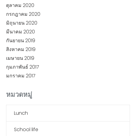
ตุลาคม 2020
กรกฎาคม 2020
มิถุนายน 2020
มีนาคม 2020
กันยายน 2019
สิงหาคม 2019
เมษายน 2019
กุมภาพันธ์ 2017
มกราคม 2017
หมวดหมู่
Lunch
School life