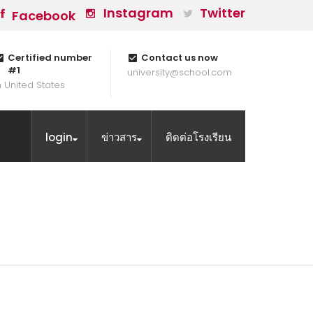
Instagram
Twitter
Facebook
Certified number
Contact us now
#1
university@school.com
n United States
login
ข่าวสาร
ติดต่อโรงเรียน