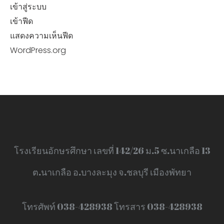
เข้าสู่ระบบ
เข้าฟีด
แสดงความเห็นฟีด
WordPress.org
โรงเรียนอักษรศึกษา เลขที่ 142/26 ม.5 ซ.นาเกลือ 13
ต.นาเกลือ อ.บางละมุง จ.ชลบุรี เมืองพัทยา
โทรศัพท์ 038-428938 โทรสาร 038-428938