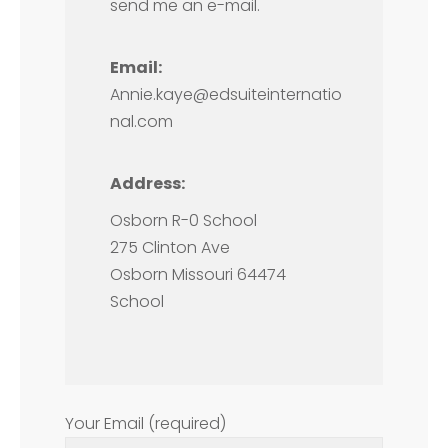
send me an e-mail.
Email:
Annie.kaye@edsuiteinternatio
nal.com
Address:
Osborn R-0 School
275 Clinton Ave
Osborn Missouri 64474
School
Your Email (required)