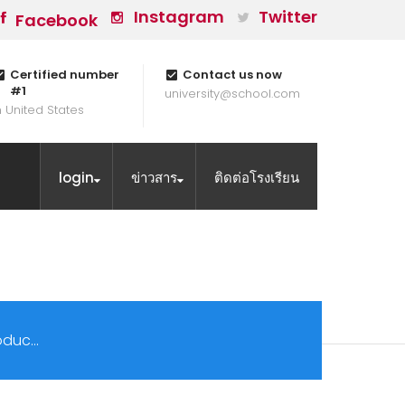
Instagram
Twitter
Facebook
Certified number
Contact us now
#1
university@school.com
n United States
login
ข่าวสาร
ติดต่อโรงเรียน
troduc…