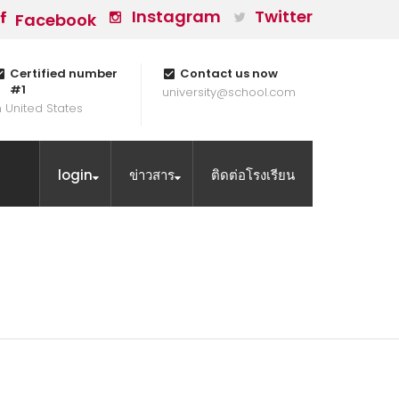
Instagram
Twitter
Facebook
Certified number
Contact us now
#1
university@school.com
n United States
login
ข่าวสาร
ติดต่อโรงเรียน