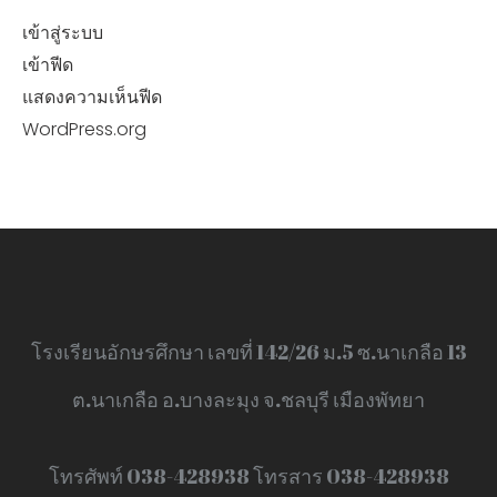
เข้าสู่ระบบ
เข้าฟีด
แสดงความเห็นฟีด
WordPress.org
โรงเรียนอักษรศึกษา เลขที่ 142/26 ม.5 ซ.นาเกลือ 13
ต.นาเกลือ อ.บางละมุง จ.ชลบุรี เมืองพัทยา
โทรศัพท์ 038-428938 โทรสาร 038-428938