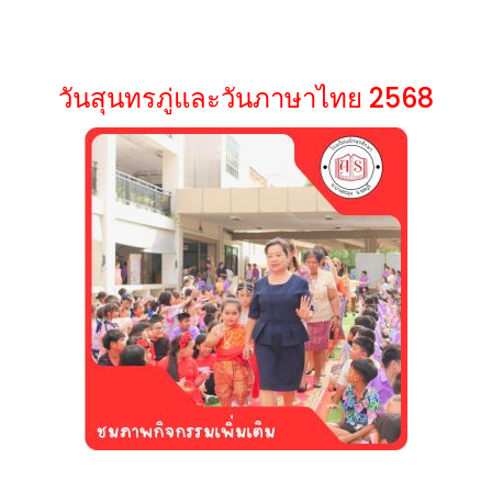
วันสุนทรภู่และวันภาษาไทย 2568