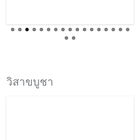
วิสาขบูชา