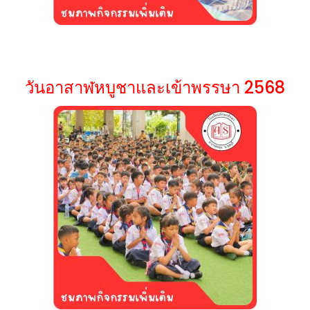
วันอาสาฬหบูชาและเข้าพรรษา 2568