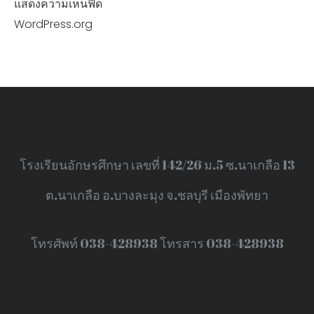
แสดงความเห็นฟีด
WordPress.org
โรงเรียนอักษรศึกษา เลขที่ 142/26 ม.5 ซ.นาเกลือ 13
ต.นาเกลือ อ.บางละมุง จ.ชลบุรี เมืองพัทยา
โทรศัพท์ 038-428938 โทรสาร 038-428938